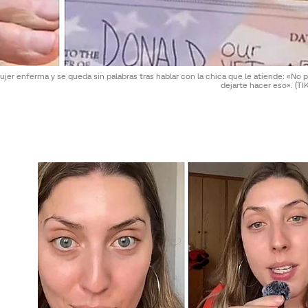
jer enferma y se queda sin palabras tras hablar con la chica que le atiende: «No
dejarte hacer eso».
(TI