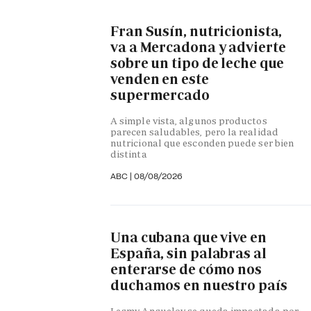
Fran Susín, nutricionista,
va a Mercadona y advierte
sobre un tipo de leche que
venden en este
supermercado
A simple vista, algunos productos
parecen saludables, pero la realidad
nutricional que esconden puede ser bien
distinta
ABC
|
08/08/2026
Una cubana que vive en
España, sin palabras al
enterarse de cómo nos
duchamos en nuestro país
Legmy Anguelov se queda impactada por