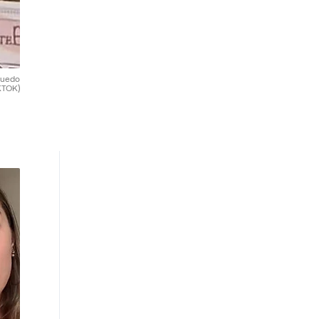
 puedo
KTOK)