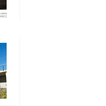
 para
(ABC)