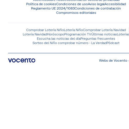
Política de cookies
Condiciones de uso
Aviso legal
Accesibilidad
Reglamento UE 2024/1083
Condiciones de contratación
Compromisos editoriales
Comprobar Lotería Niño
Lotería Niño
Comprobar Lotería Navidad
Lotería Navidad
Horóscopo
Programación TV
Últimas noticias
Lotería
Escucha las noticias del día
Preguntas frecuentes
Sorteo del Niño comprobar número - La Verdad
Pódcast
Webs de Vocento