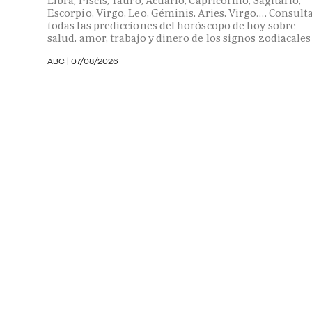
Libra, Piscis, Tauro, Acuario, Capricornio, Sagitario,
Escorpio, Virgo, Leo, Géminis, Aries, Virgo…. Consult
todas las predicciones del horóscopo de hoy sobre
salud, amor, trabajo y dinero de los signos zodiacales
ABC |
07/08/2026