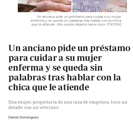
Un anciano pide un préstamo para cuidar a su mujer
enferma y se queda sin palabras tras hablar con la chica
que le atiende: «No puedo dejarte hacer eso».
(TIKTOK)
Un anciano pide un préstamo
para cuidar a su mujer
enferma y se queda sin
palabras tras hablar con la
chica que le atiende
Una mujer, propietaria de una casa de empeños, tuvo un
detalle con un veterano
Daniel Domínguez