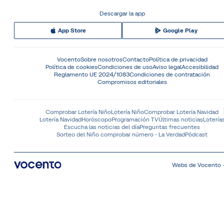
Descargar la app
App Store
Google Play
Vocento
Sobre nosotros
Contacto
Política de privacidad
Política de cookies
Condiciones de uso
Aviso legal
Accesibilidad
Reglamento UE 2024/1083
Condiciones de contratación
Compromisos editoriales
Comprobar Lotería Niño
Lotería Niño
Comprobar Lotería Navidad
Lotería Navidad
Horóscopo
Programación TV
Últimas noticias
Lotería
Escucha las noticias del día
Preguntas frecuentes
Sorteo del Niño comprobar número - La Verdad
Pódcast
Webs de Vocento