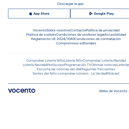
Descargar la app
App Store
Google Play
Vocento
Sobre nosotros
Contacto
Política de privacidad
Política de cookies
Condiciones de uso
Aviso legal
Accesibilidad
Reglamento UE 2024/1083
Condiciones de contratación
Compromisos editoriales
Comprobar Lotería Niño
Lotería Niño
Comprobar Lotería Navidad
Lotería Navidad
Horóscopo
Programación TV
Últimas noticias
Lotería
Escucha las noticias del día
Preguntas frecuentes
Sorteo del Niño comprobar número - La Verdad
Pódcast
Webs de Vocento