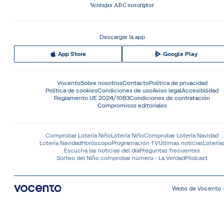
Ventajas ABC suscriptor
Descargar la app
App Store
Google Play
Vocento
Sobre nosotros
Contacto
Política de privacidad
Política de cookies
Condiciones de uso
Aviso legal
Accesibilidad
Reglamento UE 2024/1083
Condiciones de contratación
Compromisos editoriales
Comprobar Lotería Niño
Lotería Niño
Comprobar Lotería Navidad
Lotería Navidad
Horóscopo
Programación TV
Últimas noticias
Lotería
Escucha las noticias del día
Preguntas frecuentes
Sorteo del Niño comprobar número - La Verdad
Pódcast
Webs de Vocento