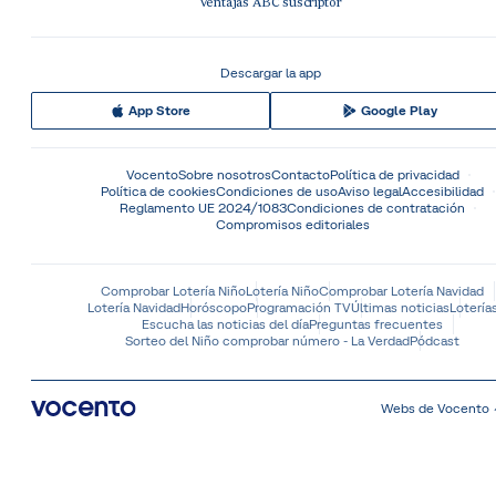
Ventajas ABC suscriptor
Descargar la app
App Store
Google Play
Vocento
Sobre nosotros
Contacto
Política de privacidad
Política de cookies
Condiciones de uso
Aviso legal
Accesibilidad
Reglamento UE 2024/1083
Condiciones de contratación
Compromisos editoriales
Comprobar Lotería Niño
Lotería Niño
Comprobar Lotería Navidad
Lotería Navidad
Horóscopo
Programación TV
Últimas noticias
Lotería
Escucha las noticias del día
Preguntas frecuentes
Sorteo del Niño comprobar número - La Verdad
Pódcast
Webs de Vocento