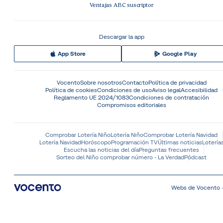
Ventajas ABC suscriptor
Descargar la app
App Store
Google Play
Vocento
Sobre nosotros
Contacto
Política de privacidad
Política de cookies
Condiciones de uso
Aviso legal
Accesibilidad
Reglamento UE 2024/1083
Condiciones de contratación
Compromisos editoriales
Comprobar Lotería Niño
Lotería Niño
Comprobar Lotería Navidad
Lotería Navidad
Horóscopo
Programación TV
Últimas noticias
Lotería
Escucha las noticias del día
Preguntas frecuentes
Sorteo del Niño comprobar número - La Verdad
Pódcast
Webs de Vocento