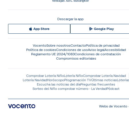
Ventajas ABC suscriptor
Descargar la app
App Store
Google Play
Vocento
Sobre nosotros
Contacto
Política de privacidad
Política de cookies
Condiciones de uso
Aviso legal
Accesibilidad
Reglamento UE 2024/1083
Condiciones de contratación
Compromisos editoriales
Comprobar Lotería Niño
Lotería Niño
Comprobar Lotería Navidad
Lotería Navidad
Horóscopo
Programación TV
Últimas noticias
Lotería
Escucha las noticias del día
Preguntas frecuentes
Sorteo del Niño comprobar número - La Verdad
Pódcast
Webs de Vocento