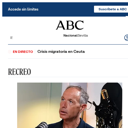
Saltar al contenido
Accede sin límites
Suscríbete a ABC
Nacional
Sevilla
Crisis migratoria en Ceuta
EN DIRECTO
RECREO