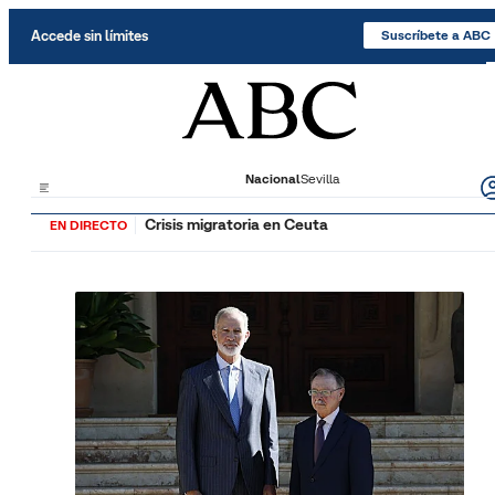
Saltar al contenido
Accede sin límites
Suscríbete a ABC
Nacional
Sevilla
Crisis migratoria en Ceuta
EN DIRECTO