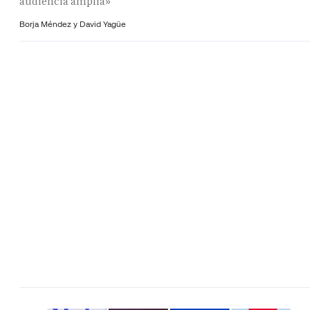
audiencia amplia»
Borja Méndez y
David Yagüe