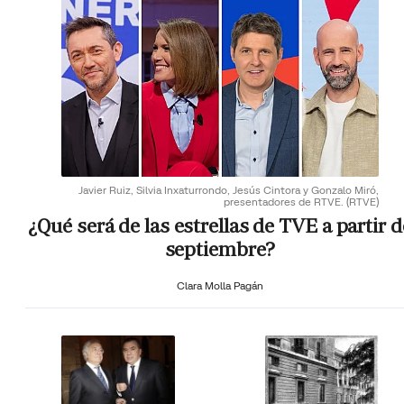
Javier Ruiz, Silvia Inxaturrondo, Jesús Cintora y Gonzalo Miró,
presentadores de RTVE.
(RTVE)
¿Qué será de las estrellas de TVE a partir d
septiembre?
Clara Molla Pagán