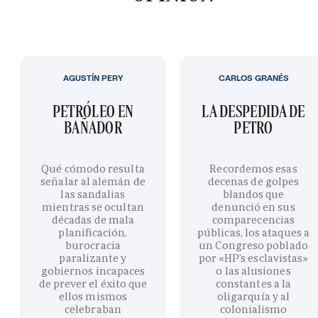
AGUSTÍN PERY
CARLOS GRANÉS
PETRÓLEO EN
LA DESPEDIDA DE
BAÑADOR
PETRO
Qué cómodo resulta
Recordemos esas
señalar al alemán de
decenas de golpes
las sandalias
blandos que
mientras se ocultan
denunció en sus
décadas de mala
comparecencias
planificación,
públicas, los ataques a
burocracia
un Congreso poblado
paralizante y
por «HP’s esclavistas»
gobiernos incapaces
o las alusiones
de prever el éxito que
constantes a la
ellos mismos
oligarquía y al
celebraban
colonialismo