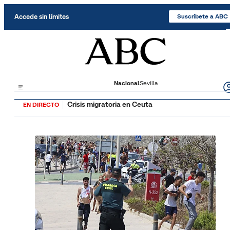
Saltar al contenido
Accede sin límites
Suscríbete a ABC
Nacional
Sevilla
Crisis migratoria en Ceuta
EN DIRECTO