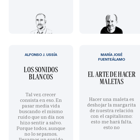
ALFONSO J. USSÍA
MARÍA JOSÉ
FUENTEÁLAMO
LOS SONIDOS
EL ARTE DE HACER
BLANCOS
MALETAS
Tal vez crecer
Hacer una maleta es
consista en eso. En
deshojar la margarita
pasar media vida
de nuestra relación
buscando el mismo
con el capitalismo:
ruido que un día nos
esto me hará falta,
hizo sentir a salvo.
esto no
Porque todos, aunque
no lo sepamos,
llevamos un sonido