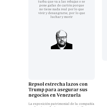
turba que va a las rebajas o se
pone gafas de cartón porque
no tiene nada real por lo que
vivir y desangrarse, por lo que
luchar y morir
Repsol estrecha lazos con
Trump para asegurar sus
negocios en Venezuela
La exposición patrimonial de la compañía