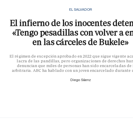
EL SALVADOR
El infierno de los inocentes dete
«Tengo pesadillas con volver a e
en las cárceles de Bukele»
El régimen de excepción aprobado en 2022 que sigue vigente ac
lacra de las pandillas, pero organizaciones de derechos h
denuncian que miles de personas han sido encarceladas de
arbitraria. ABC ha hablado con un joven encarcelado durante 
Diego Sáenz