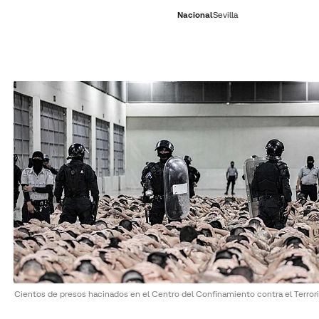
Nacional
Sevilla
RNACIONAL
ECONOMÍA
DEPORTES
SOCIEDAD
CULTURA
GENTE
PLAY
HISTORIA
ÚLTI
Cientos de presos hacinados en el Centro del Confinamiento contra el Terro