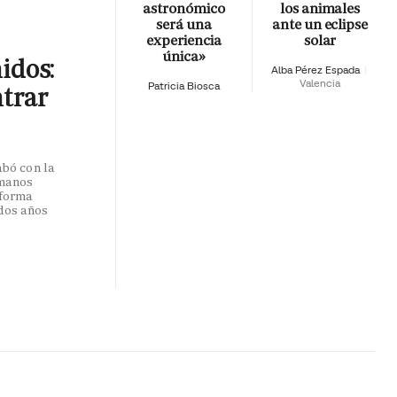
astronómico
los animales
será una
ante un eclipse
experiencia
solar
única»
nidos:
Alba Pérez Espada
Valencia
Patricia Biosca
ntrar
abó con la
umanos
 forma
dos años