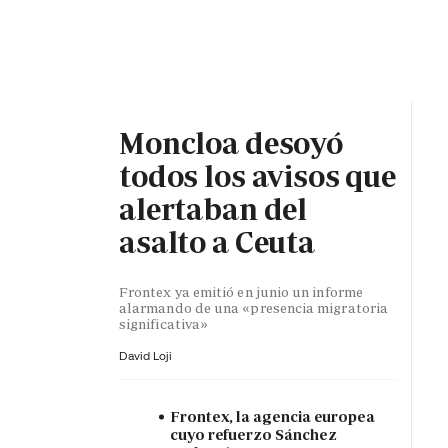
PORTADA
OPINIÓN
ESPAÑA
MADRID
INTE
Moncloa desoyó
todos los avisos que
alertaban del
asalto a Ceuta
Frontex ya emitió en junio un informe
alarmando de una «presencia migratoria
significativa»
David Loji
Frontex, la agencia europea
cuyo refuerzo Sánchez