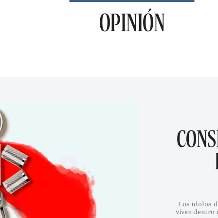
OPINIÓN
CONS
Los ídolos d
viven dentro