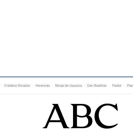
Cristiano Ronaldo
Herencias
Monja de clausura
Dan Buettner
Pastor
Pep
Anne Igartiburu
Francesc Torralba
Topuria