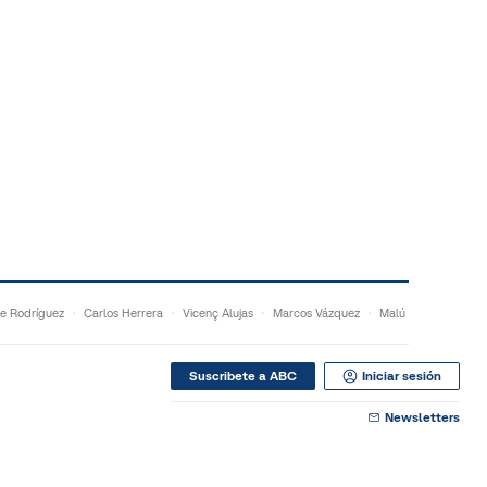
e Rodríguez
Carlos Herrera
Vicenç Alujas
Marcos Vázquez
Malú
Suscribete a ABC
Iniciar sesión
Newsletters