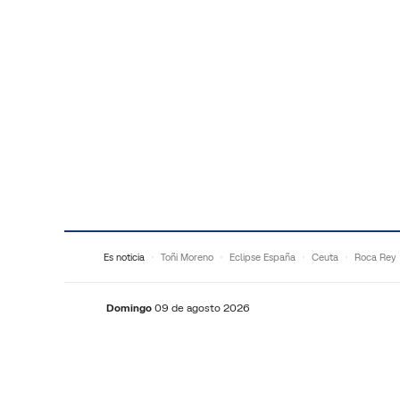
Saltar al contenido
Es noticia
Toñi Moreno
Eclipse España
Ceuta
Roca Rey
Domingo
09 de agosto 2026