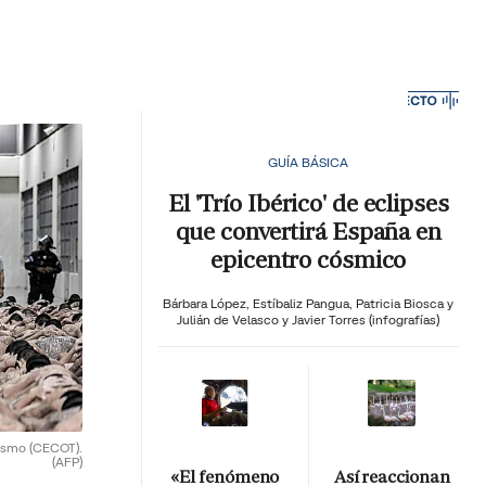
MA HORA
GUÍA BÁSICA
El 'Trío Ibérico' de eclipses
que convertirá España en
epicentro cósmico
Bárbara López,
Estíbaliz Pangua,
Patricia Biosca y
Julián de Velasco y Javier Torres (infografías)
rismo (CECOT).
(AFP)
«El fenómeno
Así reaccionan