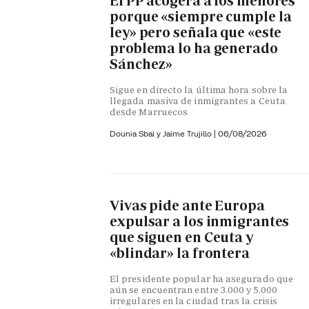
El PP acogerá a los menores
porque «siempre cumple la
ley» pero señala que «este
problema lo ha generado
Sánchez»
Sigue en directo la última hora sobre la
llegada masiva de inmigrantes a Ceuta
desde Marruecos
Dounia Sbai y
Jaime Trujillo |
06/08/2026
Vivas pide ante Europa
expulsar a los inmigrantes
que siguen en Ceuta y
«blindar» la frontera
El presidente popular ha asegurado que
aún se encuentran entre 3.000 y 5.000
irregulares en la ciudad tras la crisis