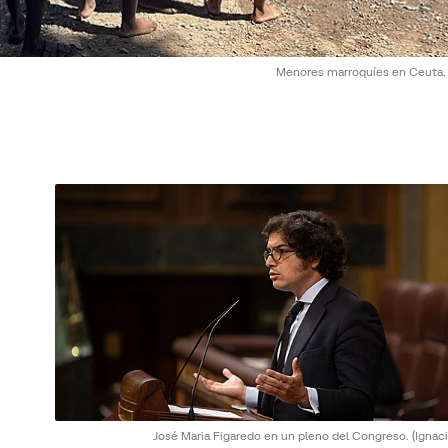
Menores marroquíes en Ceuta
José Maria Figaredo en un pleno del Congreso.
(Ignaci