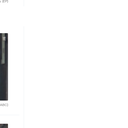
a.
(EP)
(ABC)