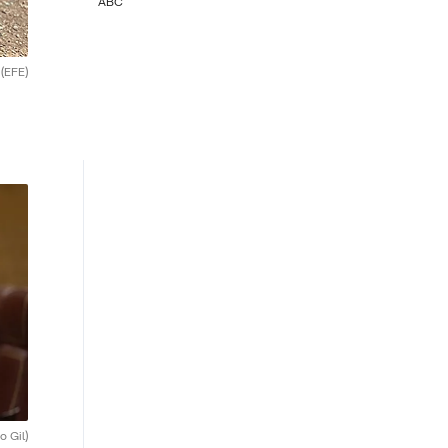
ABC
.
(EFE)
o Gil)