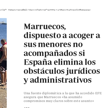
ucía
C. Valenciana
País Vasco
Galicia
Castilla La Mancha
Aragón
Baleares
Marruecos,
dispuesto a acoger a
sus menores no
acompañados si
España elimina los
obstáculos jurídicos
y administrativos
Una fuente diplomática a la que ha accedido EFE
asegura que Marruecos «ha asumido
compromisos muy claros sobre este asunto»