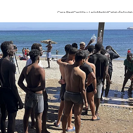
Casa Real
Castilla y León
Madrid
Cataluña
Andal