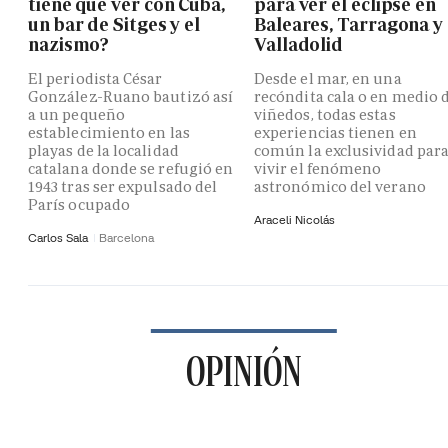
tiene que ver con Cuba,
para ver el eclipse en
un bar de Sitges y el
Baleares, Tarragona y
nazismo?
Valladolid
El periodista César
Desde el mar, en una
González-Ruano bautizó así
recóndita cala o en medio 
a un pequeño
viñedos, todas estas
establecimiento en las
experiencias tienen en
playas de la localidad
común la exclusividad par
catalana donde se refugió en
vivir el fenómeno
1943 tras ser expulsado del
astronómico del verano
París ocupado
Araceli Nicolás
Carlos Sala
Barcelona
OPINIÓN