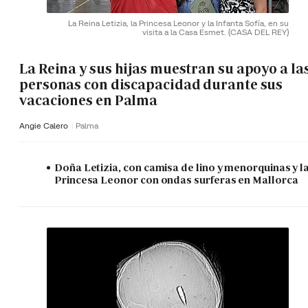
La Reina Letizia, la Princesa Leonor y la Infanta Sofía, en su
visita a la Casa Esmet.
(CASA DEL REY)
La Reina y sus hijas muestran su apoyo a la
personas con discapacidad durante sus
vacaciones en Palma
Angie Calero
Palma
Doña Letizia, con camisa de lino y menorquinas y l
Princesa Leonor con ondas surferas en Mallorca