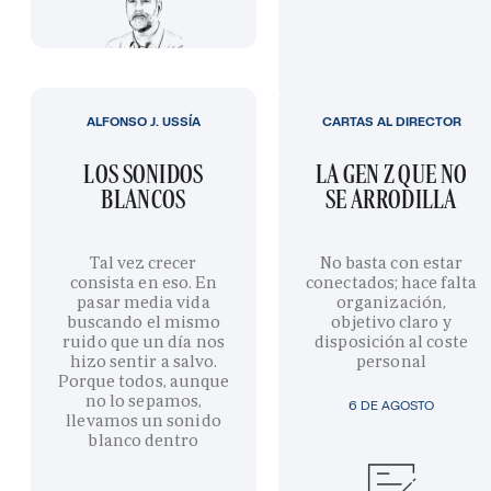
ALFONSO J. USSÍA
CARTAS AL DIRECTOR
LOS SONIDOS
LA GEN Z QUE NO
BLANCOS
SE ARRODILLA
Tal vez crecer
No basta con estar
consista en eso. En
conectados; hace falta
pasar media vida
organización,
buscando el mismo
objetivo claro y
ruido que un día nos
disposición al coste
hizo sentir a salvo.
personal
Porque todos, aunque
no lo sepamos,
6 DE AGOSTO
llevamos un sonido
blanco dentro