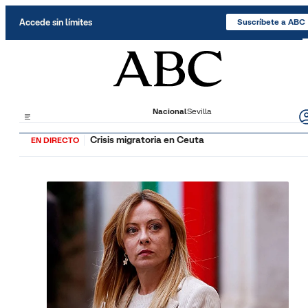
Saltar al contenido
Accede sin límites
Suscríbete a ABC
Nacional
Sevilla
Crisis migratoria en Ceuta
EN DIRECTO