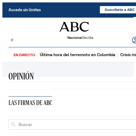
Saltar al contenido
Accede sin límites
Suscríbete a ABC
Nacional
Sevilla
Última hora del terremoto en Colombia
Crisis m
EN DIRECTO
OPINIÓN
LAS FIRMAS DE ABC