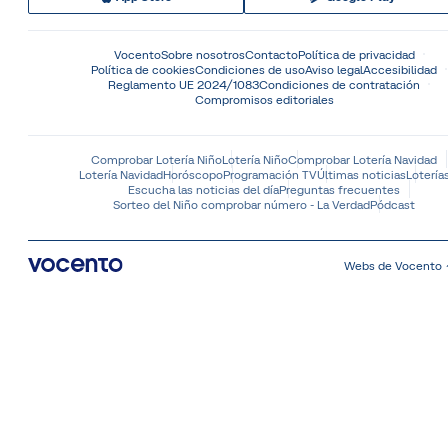
Vocento
Sobre nosotros
Contacto
Política de privacidad
Política de cookies
Condiciones de uso
Aviso legal
Accesibilidad
Reglamento UE 2024/1083
Condiciones de contratación
Compromisos editoriales
Comprobar Lotería Niño
Lotería Niño
Comprobar Lotería Navidad
Lotería Navidad
Horóscopo
Programación TV
Últimas noticias
Lotería
Escucha las noticias del día
Preguntas frecuentes
Sorteo del Niño comprobar número - La Verdad
Pódcast
Webs de Vocento