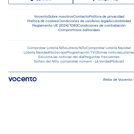
Vocento
Sobre nosotros
Contacto
Política de privacidad
Política de cookies
Condiciones de uso
Aviso legal
Accesibilidad
Reglamento UE 2024/1083
Condiciones de contratación
Compromisos editoriales
Comprobar Lotería Niño
Lotería Niño
Comprobar Lotería Navidad
Lotería Navidad
Horóscopo
Programación TV
Últimas noticias
Lotería
Escucha las noticias del día
Preguntas frecuentes
Sorteo del Niño comprobar número - La Verdad
Pódcast
Webs de Vocento