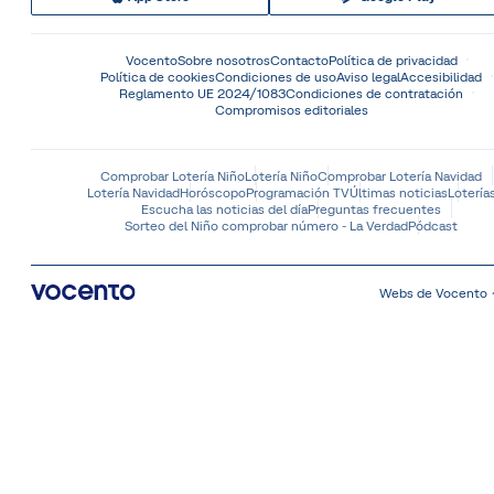
Vocento
Sobre nosotros
Contacto
Política de privacidad
Política de cookies
Condiciones de uso
Aviso legal
Accesibilidad
Reglamento UE 2024/1083
Condiciones de contratación
Compromisos editoriales
Comprobar Lotería Niño
Lotería Niño
Comprobar Lotería Navidad
Lotería Navidad
Horóscopo
Programación TV
Últimas noticias
Lotería
Escucha las noticias del día
Preguntas frecuentes
Sorteo del Niño comprobar número - La Verdad
Pódcast
Webs de Vocento