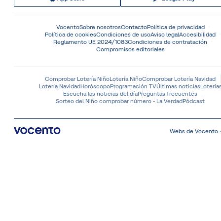
Vocento
Sobre nosotros
Contacto
Política de privacidad
Política de cookies
Condiciones de uso
Aviso legal
Accesibilidad
Reglamento UE 2024/1083
Condiciones de contratación
Compromisos editoriales
Comprobar Lotería Niño
Lotería Niño
Comprobar Lotería Navidad
Lotería Navidad
Horóscopo
Programación TV
Últimas noticias
Lotería
Escucha las noticias del día
Preguntas frecuentes
Sorteo del Niño comprobar número - La Verdad
Pódcast
Webs de Vocento