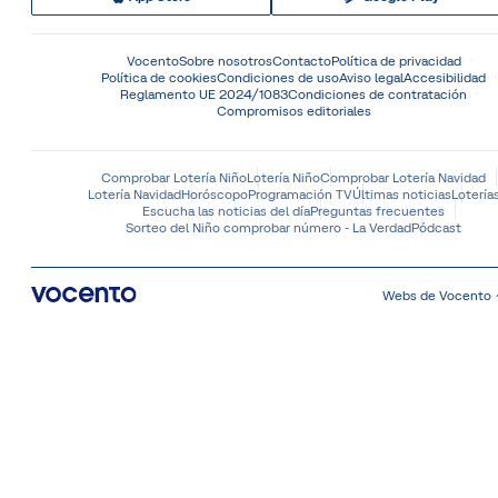
Vocento
Sobre nosotros
Contacto
Política de privacidad
Política de cookies
Condiciones de uso
Aviso legal
Accesibilidad
Reglamento UE 2024/1083
Condiciones de contratación
Compromisos editoriales
Comprobar Lotería Niño
Lotería Niño
Comprobar Lotería Navidad
Lotería Navidad
Horóscopo
Programación TV
Últimas noticias
Lotería
Escucha las noticias del día
Preguntas frecuentes
Sorteo del Niño comprobar número - La Verdad
Pódcast
Webs de Vocento