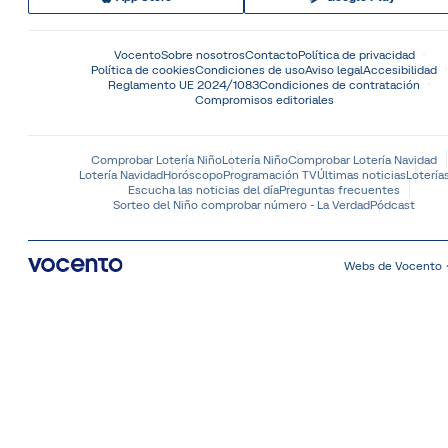
Vocento
Sobre nosotros
Contacto
Política de privacidad
Política de cookies
Condiciones de uso
Aviso legal
Accesibilidad
Reglamento UE 2024/1083
Condiciones de contratación
Compromisos editoriales
Comprobar Lotería Niño
Lotería Niño
Comprobar Lotería Navidad
Lotería Navidad
Horóscopo
Programación TV
Últimas noticias
Lotería
Escucha las noticias del día
Preguntas frecuentes
Sorteo del Niño comprobar número - La Verdad
Pódcast
Webs de Vocento