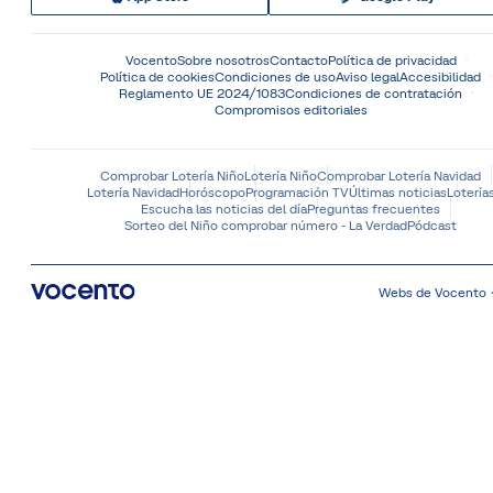
Vocento
Sobre nosotros
Contacto
Política de privacidad
Política de cookies
Condiciones de uso
Aviso legal
Accesibilidad
Reglamento UE 2024/1083
Condiciones de contratación
Compromisos editoriales
Comprobar Lotería Niño
Lotería Niño
Comprobar Lotería Navidad
Lotería Navidad
Horóscopo
Programación TV
Últimas noticias
Lotería
Escucha las noticias del día
Preguntas frecuentes
Sorteo del Niño comprobar número - La Verdad
Pódcast
Webs de Vocento