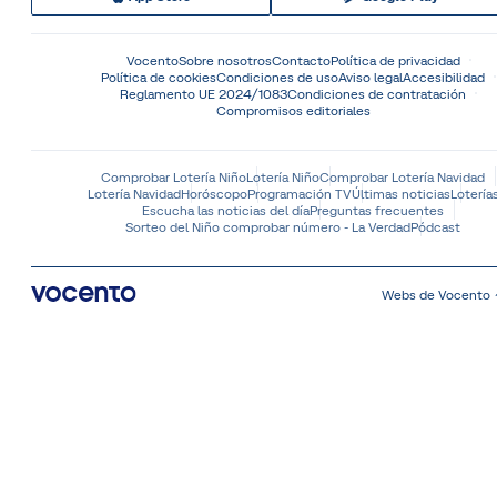
Vocento
Sobre nosotros
Contacto
Política de privacidad
Política de cookies
Condiciones de uso
Aviso legal
Accesibilidad
Reglamento UE 2024/1083
Condiciones de contratación
Compromisos editoriales
Comprobar Lotería Niño
Lotería Niño
Comprobar Lotería Navidad
Lotería Navidad
Horóscopo
Programación TV
Últimas noticias
Lotería
Escucha las noticias del día
Preguntas frecuentes
Sorteo del Niño comprobar número - La Verdad
Pódcast
Webs de Vocento