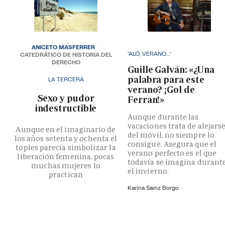
ANICETO MASFERRER
'ALÓ, VERANO...'
CATEDRÁTICO DE HISTORIA DEL
DERECHO
Guille Galván: «¿Una
palabra para este
LA TERCERA
verano? ¡Gol de
­Sexo y pudor
Ferran!»
indestructible
Aunque durante las
vacaciones trata de alejars
Aunque en el imaginario de
del móvil, no siempre lo
los años setenta y ochenta el
consigue. Asegura que el
toples parecía simbolizar la
verano perfecto es el que
liberación femenina, pocas
todavía se imagina durant
muchas mujeres lo
el invierno.
practican
Karina Sainz Borgo