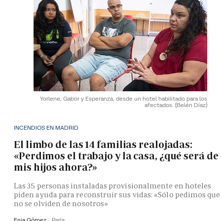
Yorlene, Gabor y Esperanza, desde un hotel habilitado para los
afectados.
(Belén Díaz)
INCENDIOS EN MADRID
El limbo de las 14 familias realojadas:
«Perdimos el trabajo y la casa, ¿qué será de
mis hijos ahora?»
Las 35 personas instaladas provisionalmente en hoteles
piden ayuda para reconstruir sus vidas: «Sólo pedimos que
no se olviden de nosotros»
Enia Gómez
Parla