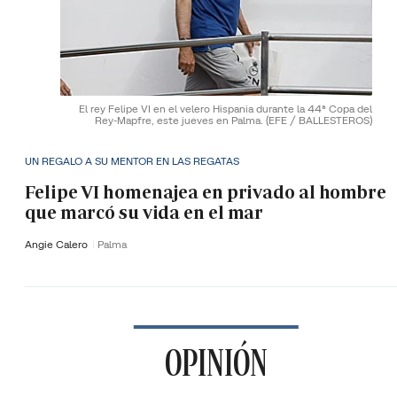
El rey Felipe VI en el velero Hispania durante la 44ª Copa del
Rey-Mapfre, este jueves en Palma.
(EFE / BALLESTEROS)
UN REGALO A SU MENTOR EN LAS REGATAS
Felipe VI homenajea en privado al hombre
que marcó su vida en el mar
Angie Calero
Palma
OPINIÓN