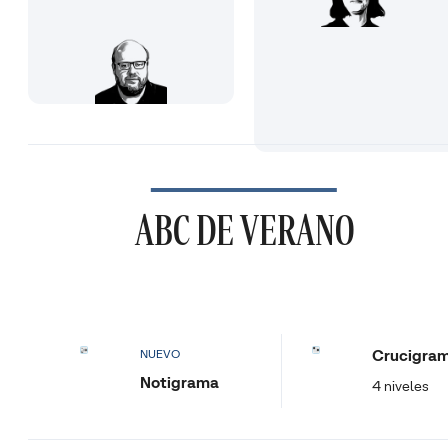
ABC DE VERANO
Crucigra
NUEVO
Notigrama
4 niveles