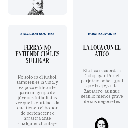
SALVADOR SOSTRES
ROSA BELMONTE
FERRAN NO
LA LOCA CON EL
ENTIENDE CUÁL ES
ÁTICO
SU LUGAR
El ático recuerda a
Galapagar. Por el
No sólo es el fútbol,
perjuicio bobo. Igual
también es la vida, y
que las joyas de
es poco edificante
Zapatero, aunque
para un grupo de
sean lo menos grave
jóvenes futbolistas
de sus negocietes
ver que la entidad a la
que tienen el honor
de pertenecer se
arrastra ante
cualquier chantaje