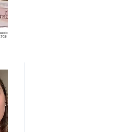
 puedo
KTOK)