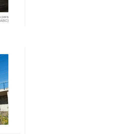
 para
(ABC)