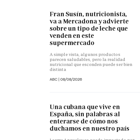
Fran Susín, nutricionista,
va a Mercadona y advierte
sobre un tipo de leche que
venden en este
supermercado
A simple vista, algunos productos
parecen saludables, pero la realidad
nutricional que esconden puede ser bien
distinta
ABC
|
08/08/2026
Una cubana que vive en
España, sin palabras al
enterarse de cómo nos
duchamos en nuestro país
Legmy Anguelov se queda impactada por