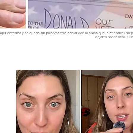
jer enferma y se queda sin palabras tras hablar con la chica que le atiende: «No
dejarte hacer eso».
(TI