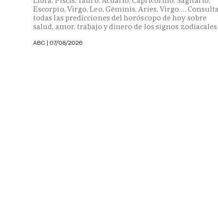
Libra, Piscis, Tauro, Acuario, Capricornio, Sagitario,
Escorpio, Virgo, Leo, Géminis, Aries, Virgo…. Consult
todas las predicciones del horóscopo de hoy sobre
salud, amor, trabajo y dinero de los signos zodiacales
ABC |
07/08/2026