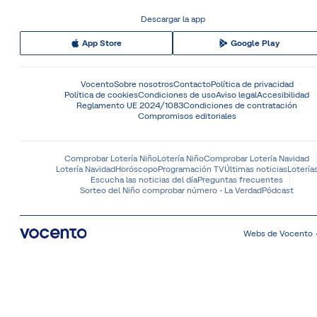
Descargar la app
App Store
Google Play
Vocento
Sobre nosotros
Contacto
Política de privacidad
Política de cookies
Condiciones de uso
Aviso legal
Accesibilidad
Reglamento UE 2024/1083
Condiciones de contratación
Compromisos editoriales
Comprobar Lotería Niño
Lotería Niño
Comprobar Lotería Navidad
Lotería Navidad
Horóscopo
Programación TV
Últimas noticias
Lotería
Escucha las noticias del día
Preguntas frecuentes
Sorteo del Niño comprobar número - La Verdad
Pódcast
Webs de Vocento