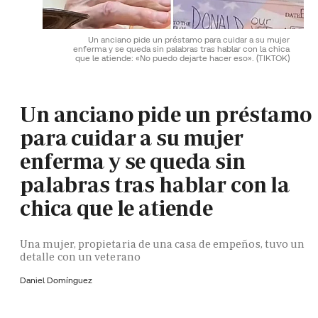
Un anciano pide un préstamo para cuidar a su mujer
enferma y se queda sin palabras tras hablar con la chica
que le atiende: «No puedo dejarte hacer eso».
(TIKTOK)
Un anciano pide un préstamo
para cuidar a su mujer
enferma y se queda sin
palabras tras hablar con la
chica que le atiende
Una mujer, propietaria de una casa de empeños, tuvo un
detalle con un veterano
Daniel Domínguez