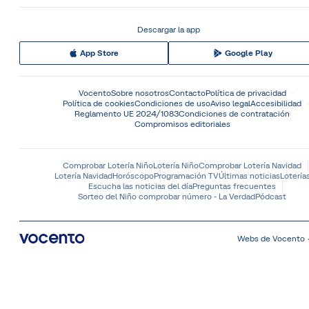
Descargar la app
App Store
Google Play
Vocento
Sobre nosotros
Contacto
Política de privacidad
Política de cookies
Condiciones de uso
Aviso legal
Accesibilidad
Reglamento UE 2024/1083
Condiciones de contratación
Compromisos editoriales
Comprobar Lotería Niño
Lotería Niño
Comprobar Lotería Navidad
Lotería Navidad
Horóscopo
Programación TV
Últimas noticias
Lotería
Escucha las noticias del día
Preguntas frecuentes
Sorteo del Niño comprobar número - La Verdad
Pódcast
Webs de Vocento