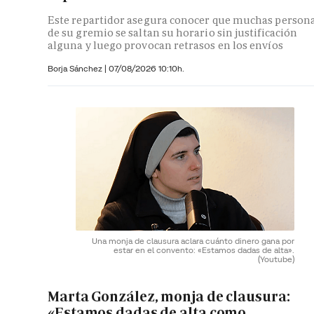
Este repartidor asegura conocer que muchas person
de su gremio se saltan su horario sin justificación
alguna y luego provocan retrasos en los envíos
Borja Sánchez
|
07/08/2026 10:10h.
Una monja de clausura aclara cuánto dinero gana por
estar en el convento: «Estamos dadas de alta».
(Youtube)
Marta González, monja de clausura:
«Estamos dadas de alta como