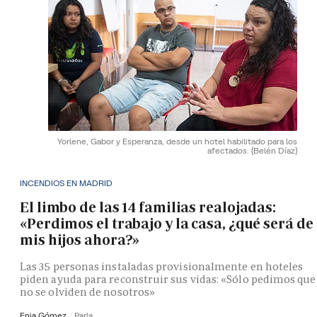
Yorlene, Gabor y Esperanza, desde un hotel habilitado para los
afectados.
(Belén Díaz)
INCENDIOS EN MADRID
El limbo de las 14 familias realojadas:
«Perdimos el trabajo y la casa, ¿qué será de
mis hijos ahora?»
Las 35 personas instaladas provisionalmente en hoteles
piden ayuda para reconstruir sus vidas: «Sólo pedimos que
no se olviden de nosotros»
Enia Gómez
Parla