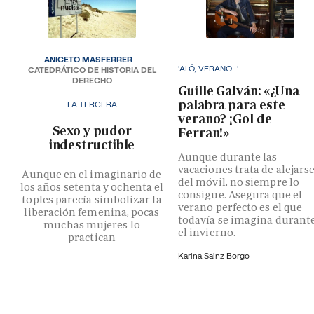
ANICETO MASFERRER
'ALÓ, VERANO...'
CATEDRÁTICO DE HISTORIA DEL
DERECHO
Guille Galván: «¿Una
palabra para este
LA TERCERA
verano? ¡Gol de
­Sexo y pudor
Ferran!»
indestructible
Aunque durante las
vacaciones trata de alejars
Aunque en el imaginario de
del móvil, no siempre lo
los años setenta y ochenta el
consigue. Asegura que el
toples parecía simbolizar la
verano perfecto es el que
liberación femenina, pocas
todavía se imagina durant
muchas mujeres lo
el invierno.
practican
Karina Sainz Borgo