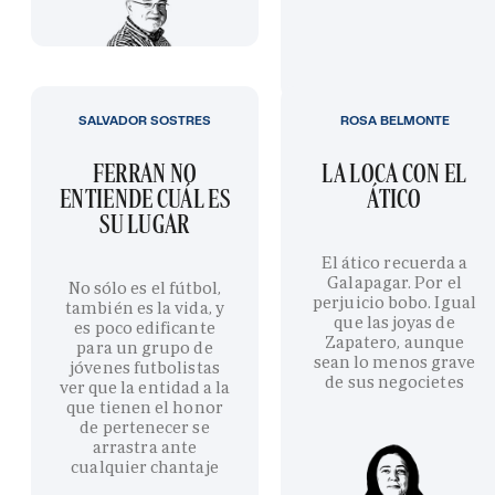
SALVADOR SOSTRES
ROSA BELMONTE
FERRAN NO
LA LOCA CON EL
ENTIENDE CUÁL ES
ÁTICO
SU LUGAR
El ático recuerda a
Galapagar. Por el
No sólo es el fútbol,
perjuicio bobo. Igual
también es la vida, y
que las joyas de
es poco edificante
Zapatero, aunque
para un grupo de
sean lo menos grave
jóvenes futbolistas
de sus negocietes
ver que la entidad a la
que tienen el honor
de pertenecer se
arrastra ante
cualquier chantaje