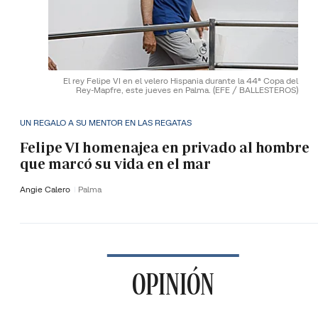
El rey Felipe VI en el velero Hispania durante la 44ª Copa del
Rey-Mapfre, este jueves en Palma.
(EFE / BALLESTEROS)
UN REGALO A SU MENTOR EN LAS REGATAS
Felipe VI homenajea en privado al hombre
que marcó su vida en el mar
Angie Calero
Palma
OPINIÓN