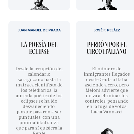
JUAN MANUEL DE PRADA
JOSÉ F. PELÁEZ
LA POESÍA DEL
PERDÓN POR EL
ECLIPSE
CIRCO ITALIANO
Desde la irrupción del
El número de
calendario
inmigrantes llegados
zaragozano hasta la
desde Ceuta a Italia
matraca cientifista de
asciende a cero, pero
los telediarios, la
Meloni advierte que
aureola poética de los
no va a eliminar los
eclipses se ha ido
controles, pensando
desvaneciendo,
en la fuga de votos
porque pasaron a ser
hacia Vannacci
puntuales, con una
puntualidad suiza
que para sí quisiera la
Renfe