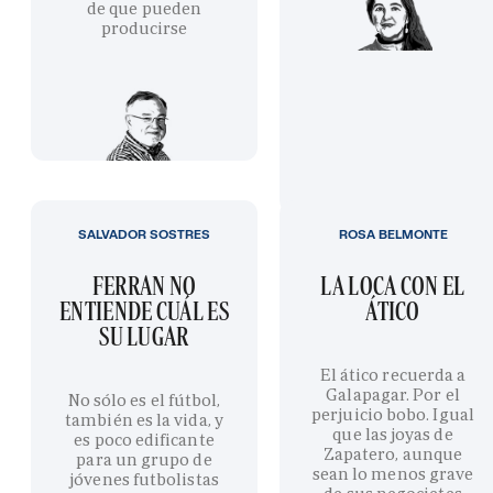
de que pueden
producirse
SALVADOR SOSTRES
ROSA BELMONTE
FERRAN NO
LA LOCA CON EL
ENTIENDE CUÁL ES
ÁTICO
SU LUGAR
El ático recuerda a
Galapagar. Por el
No sólo es el fútbol,
perjuicio bobo. Igual
también es la vida, y
que las joyas de
es poco edificante
Zapatero, aunque
para un grupo de
sean lo menos grave
jóvenes futbolistas