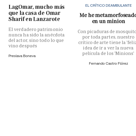
EL CRÍTICO DEAMBULANTE
LagOmar, mucho más
que la casa de Omar
Me he metamorfosead
Sharif en Lanzarote
en un minion
El verdadero patrimonio
Con picaduras de mosquit
nunca ha sido la anécdota
por toda partes, nuestro
del actor, sino todo lo que
crítico de arte tiene la 'feli
vino después
idea de ir a ver la nueva
película de los 'Minions'
Preslava Boneva
Fernando Castro Flórez