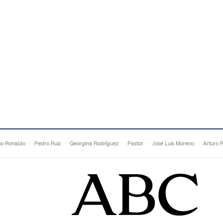
no Ronaldo
Pedro Ruiz
Georgina Rodríguez
Pastor
José Luis Moreno
Arturo 
Topuria