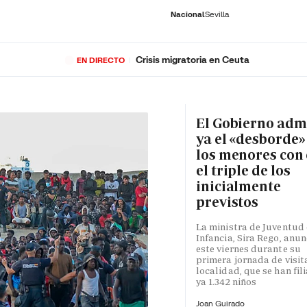
Nacional
Sevilla
Crisis migratoria en Ceuta
EN DIRECTO
RNACIONAL
ECONOMÍA
DEPORTES
SOCIEDAD
CULTURA
GENTE
PLAY
HISTORIA
ÚLTI
El Gobierno adm
ya el «desborde»
los menores con 
el triple de los
inicialmente
previstos
La ministra de Juventud 
Infancia, Sira Rego, anun
este viernes durante su
primera jornada de visita
localidad, que se han fil
ya 1.342 niños
Joan Guirado