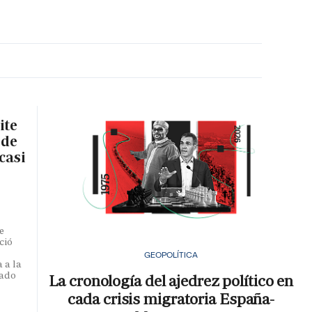
MA HORA
ite
 de
casi
e
ció
GEOPOLÍTICA
 a la
iado
La cronología del ajedrez político en
cada crisis migratoria España-