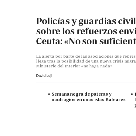
Policías y guardias civi
sobre los refuerzos env
Ceuta: «No son suficien
La alerta por parte de las asociaciones que repr
llega tras la posibilidad de una nueva crisis migra
Ministerio del Interior «no haga nada»
David Loji
Semana negra de pateras y
naufragios en unas islas Baleares