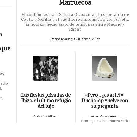
Marruecos
El contencioso del Sahara Occidental, la soberanía de
Ceuta y Melilla y el equilibrio diplomático con Argelia
articulan medio siglo de tensiones entre Madrid y
Rabat
a
Pedro Marín y Guillermo Villar
 que
es
n
dado
a
o
Las fiestas privadas de
«Pero… ¿es arte?»:
en
Ibiza, el último refugio
Duchamp vuelve con
del lujo
su pregunta
Antonio Albert
Javier Ansorena
Corresponsal en Nueva York