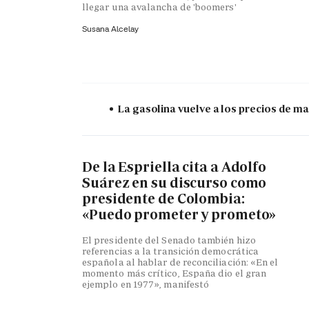
llegar una avalancha de 'boomers'
Susana Alcelay
La gasolina vuelve a los precios de mar
De la Espriella cita a Adolfo
Suárez en su discurso como
presidente de Colombia:
«Puedo prometer y prometo»
El presidente del Senado también hizo
referencias a la transición democrática
española al hablar de reconciliación: «En el
momento más crítico, España dio el gran
ejemplo en 1977», manifestó