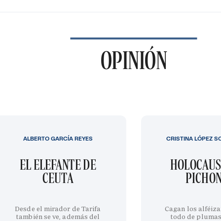
OPINIÓN
ALBERTO GARCÍA REYES
CRISTINA LÓPEZ S
EL ELEFANTE DE
HOLOCAUS
CEUTA
PICHO
Desde el mirador de Tarifa
Cagan los alféiza
también se ve, además del
todo de plumas