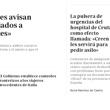
les avisan
La pulsera de
urgencias del
iados a
hospital de Ceut
tes»
como efecto
llamada: «Creen
les servirá para
esentan a ambos cuerpos
pedir asilo»
toria y el miedo a que el
Centenares de inmigrant
acuden diariamente a u
centro sanitario desbor
con problemas leves par
conseguir un document
El Gobierno establece controles
'oficial' de su presencia 
fronterizos a los viajeros
España
procedentes de Italia
Nuria Ramírez de Castro