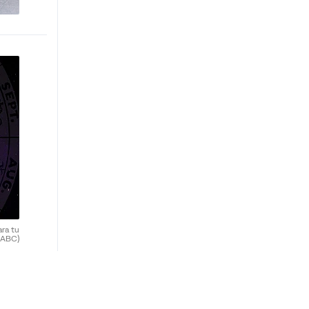
ara tu
(ABC)