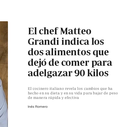
El chef Matteo
Grandi indica los
dos alimentos que
dejó de comer para
adelgazar 90 kilos
El cocinero italiano revela los cambios que ha
hecho en su dieta y en su vida para bajar de peso
de manera rápida y efectiva
Inés Romero