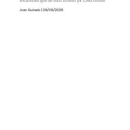
localidad que se han filiado ya 1.342 niños
Joan Guirado
|
08/08/2026