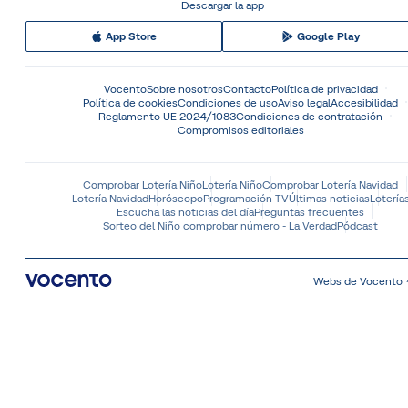
Descargar la app
App Store
Google Play
Vocento
Sobre nosotros
Contacto
Política de privacidad
Política de cookies
Condiciones de uso
Aviso legal
Accesibilidad
Reglamento UE 2024/1083
Condiciones de contratación
Compromisos editoriales
Comprobar Lotería Niño
Lotería Niño
Comprobar Lotería Navidad
Lotería Navidad
Horóscopo
Programación TV
Últimas noticias
Lotería
Escucha las noticias del día
Preguntas frecuentes
Sorteo del Niño comprobar número - La Verdad
Pódcast
Webs de Vocento