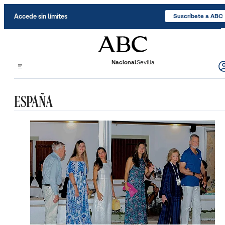
Saltar al contenido
Accede sin límites
Suscríbete a ABC
Nacional
Sevilla
ESPAÑA