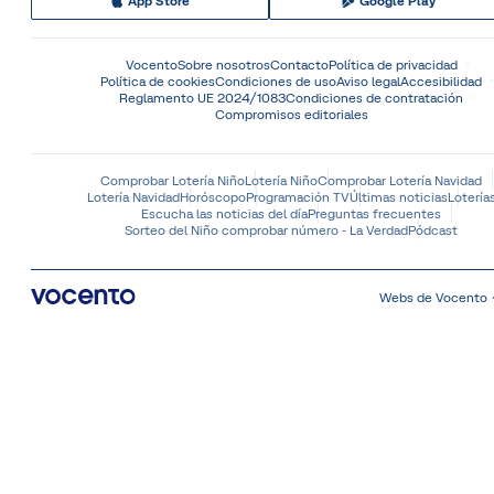
App Store
Google Play
Vocento
Sobre nosotros
Contacto
Política de privacidad
Política de cookies
Condiciones de uso
Aviso legal
Accesibilidad
Reglamento UE 2024/1083
Condiciones de contratación
Compromisos editoriales
Comprobar Lotería Niño
Lotería Niño
Comprobar Lotería Navidad
Lotería Navidad
Horóscopo
Programación TV
Últimas noticias
Lotería
Escucha las noticias del día
Preguntas frecuentes
Sorteo del Niño comprobar número - La Verdad
Pódcast
Webs de Vocento