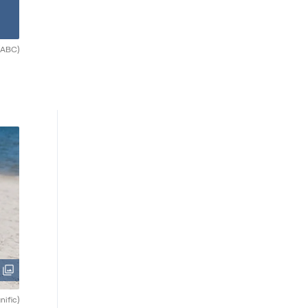
(ABC)
nific)