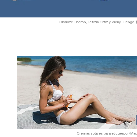
Charlize Theron, Letizia Ortiz y Vicky Luengo.
Cremas solares para el cuerpo.
(Mag