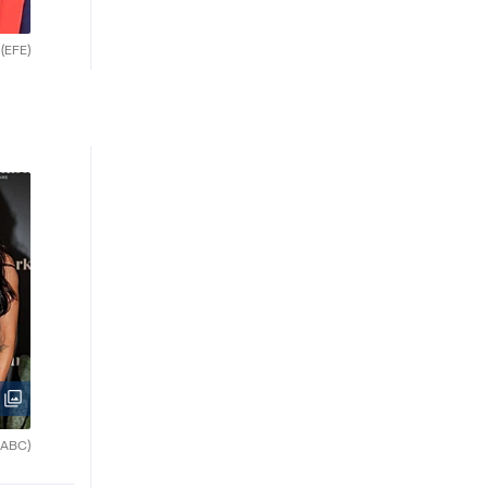
.
(EFE)
(ABC)