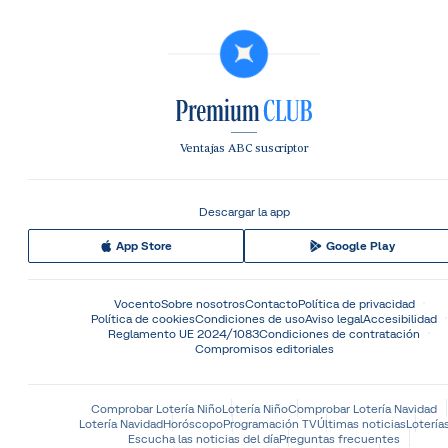
Ventajas ABC suscriptor
Descargar la app
App Store
Google Play
Vocento
Sobre nosotros
Contacto
Política de privacidad
Política de cookies
Condiciones de uso
Aviso legal
Accesibilidad
Reglamento UE 2024/1083
Condiciones de contratación
Compromisos editoriales
Comprobar Lotería Niño
Lotería Niño
Comprobar Lotería Navidad
Lotería Navidad
Horóscopo
Programación TV
Últimas noticias
Lotería
Escucha las noticias del día
Preguntas frecuentes