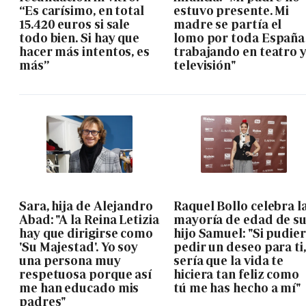
“Es carísimo, en total
estuvo presente. Mi
15.420 euros si sale
madre se partía el
todo bien. Si hay que
lomo por toda España
hacer más intentos, es
trabajando en teatro 
más”
televisión"
Sara, hija de Alejandro
Raquel Bollo celebra l
Abad: "A la Reina Letizia
mayoría de edad de s
hay que dirigirse como
hijo Samuel: "Si pudie
'Su Majestad'. Yo soy
pedir un deseo para ti,
una persona muy
sería que la vida te
respetuosa porque así
hiciera tan feliz como
me han educado mis
tú me has hecho a mí"
padres"