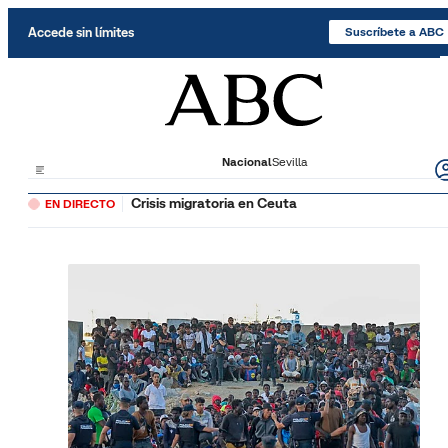
Saltar al contenido
Accede sin límites
Suscríbete a ABC
Nacional
Sevilla
Crisis migratoria en Ceuta
EN DIRECTO