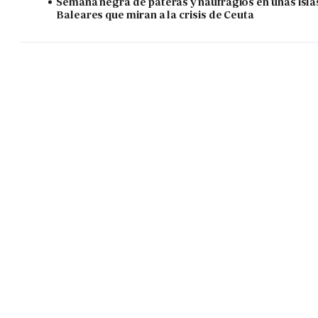
Semana negra de pateras y naufragios en unas isla
Baleares que miran a la crisis de Ceuta