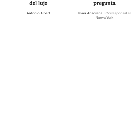
del lujo
pregunta
Antonio Albert
Javier Ansorena
Corresponsal e
Nueva York