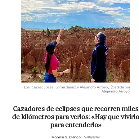
Los 'cazaeclipses' Lorna Saenz y Alejandro Arroyo,.
(Cedida por
Alejandro Arroyo)
Cazadores de eclipses que recorren miles
de kilómetros para verlos: «Hay que vivirl
para entenderlo»
Mónica S. Blanco
Valladolid