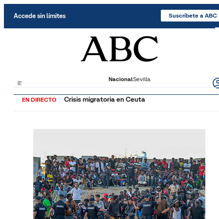
Saltar al contenido
Accede sin límites
Suscríbete a ABC
Nacional
Sevilla
Crisis migratoria en Ceuta
EN DIRECTO