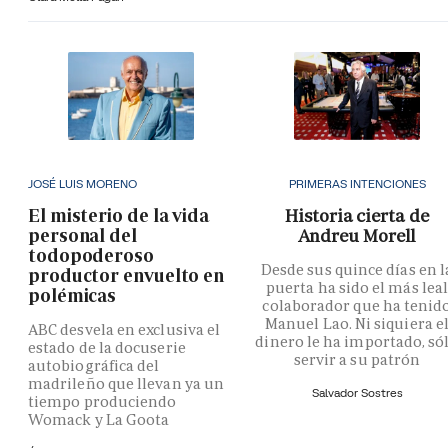
JOSÉ LUIS MORENO
PRIMERAS INTENCIONES
El misterio de la vida
Historia cierta de
personal del
Andreu Morell
todopoderoso
Desde sus quince días en l
productor envuelto en
puerta ha sido el más lea
polémicas
colaborador que ha tenid
Manuel Lao. Ni siquiera e
ABC desvela en exclusiva el
dinero le ha importado, só
estado de la docuserie
servir a su patrón
autobiográfica del
madrileño que llevan ya un
Salvador Sostres
tiempo produciendo
Womack y La Goota