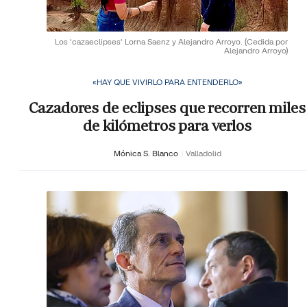
Los 'cazaeclipses' Lorna Saenz y Alejandro Arroyo.
(Cedida por
Alejandro Arroyo)
«HAY QUE VIVIRLO PARA ENTENDERLO»
Cazadores de eclipses que recorren miles
de kilómetros para verlos
Mónica S. Blanco
Valladolid