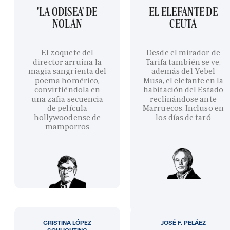
'LA ODISEA' DE
EL ELEFANTE DE
NOLAN
CEUTA
El zoquete del
Desde el mirador de
director arruina la
Tarifa también se ve,
magia sangrienta del
además del Yebel
poema homérico,
Musa, el elefante en la
convirtiéndola en
habitación del Estado
una zafia secuencia
reclinándose ante
de película
Marruecos. Incluso en
hollywoodense de
los días de taró
mamporros
CRISTINA LÓPEZ
JOSÉ F. PELÁEZ