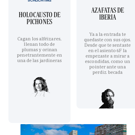
SCHLICHTING
AZAFATAS DE
HOLOCAUSTO DE
IBERIA
PICHONES
Ya a la entrada te
Cagan los alféizares,
quedaste con sus ojos.
llenan todo de
Desde que te sentaste
plumas y orinan
en el asiento 6F la
penetrantemente en
empezaste a mirar a
una de las jardineras
escondidas, como un
pointer ante una
perdiz becada