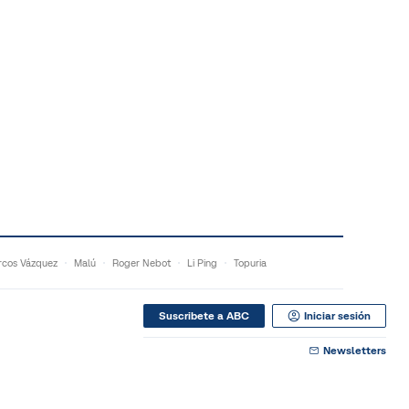
cos Vázquez
Malú
Roger Nebot
Li Ping
Topuria
Suscribete a ABC
Iniciar sesión
Newsletters