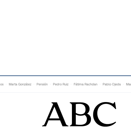
cos
Marta González
Pensión
Pedro Ruiz
Fátima Rachdan
Pablo Ojeda
Mar