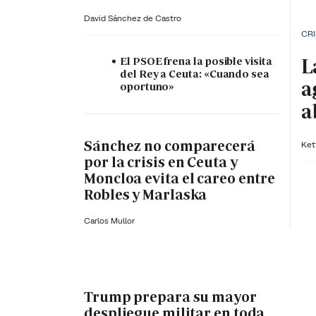
David Sánchez de Castro
CRI
L
El PSOE frena la posible visita
del Rey a Ceuta: «Cuando sea
a
oportuno»
a
Sánchez no comparecerá
Ket
por la crisis en Ceuta y
Moncloa evita el careo entre
Robles y Marlaska
Carlos Mullor
Trump prepara su mayor
despliegue militar en toda