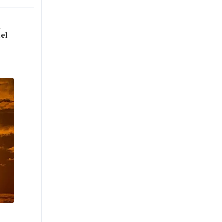
a
del