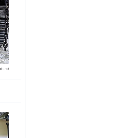
uters)