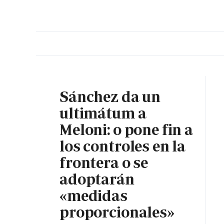
PORTADA
OPINIÓN
ESPAÑA
MADRID
INTE
Sánchez da un
ultimátum a
Meloni: o pone fin a
los controles en la
frontera o se
adoptarán
«medidas
proporcionales»