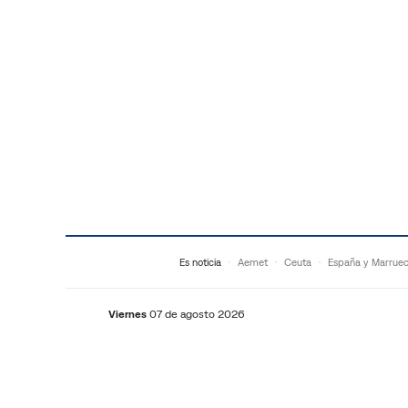
Saltar al contenido
Es noticia
Aemet
Ceuta
España y Marrue
Viernes
07 de agosto 2026