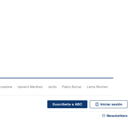
rcadona
Izanami Martínez
Javito
Pablo Borraz
Lama Rinchen
Suscribete a ABC
Iniciar sesión
Newsletters