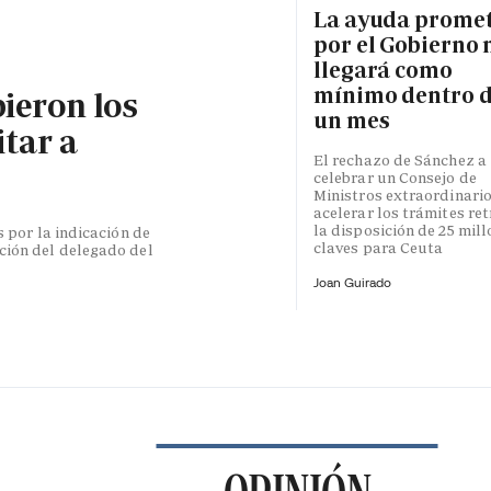
La ayuda prome
por el Gobierno 
llegará como
mínimo dentro 
bieron los
un mes
itar a
El rechazo de Sánchez a
celebrar un Consejo de
Ministros extraordinari
acelerar los trámites re
la disposición de 25 mil
s por la indicación de
claves para Ceuta
ción del delegado del
Joan Guirado