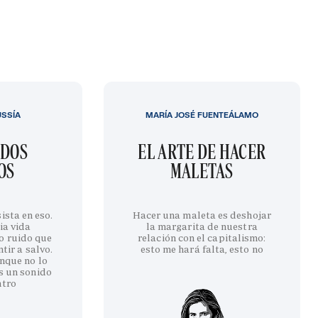
USSÍA
MARÍA JOSÉ FUENTEÁLAMO
IDOS
EL ARTE DE HACER
OS
MALETAS
ista en eso.
Hacer una maleta es deshojar
ia vida
la margarita de nuestra
o ruido que
relación con el capitalismo:
tir a salvo.
esto me hará falta, esto no
nque no lo
s un sonido
ntro