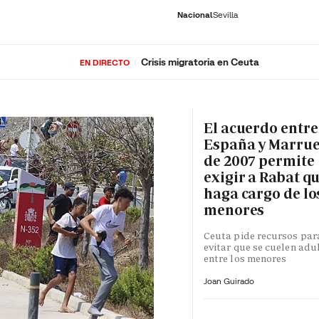
Nacional
Sevilla
Crisis migratoria en Ceuta
EN DIRECTO
RNACIONAL
ECONOMÍA
DEPORTES
SOCIEDAD
CULTURA
GENTE
PLAY
HISTORIA
ÚLTI
El acuerdo entre
España y Marru
de 2007 permite
exigir a Rabat qu
haga cargo de lo
menores
Ceuta pide recursos par
evitar que se cuelen adu
entre los menores
Joan Guirado