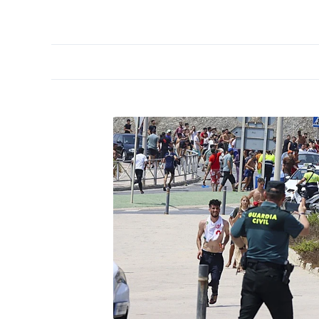
PORTADA
OPINIÓN
ESPAÑA
MADRID
INTE