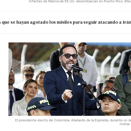
Infantes de Marina de EE.UU. desembarcan en Puerto Rico.
(Re
que se hayan agotado los misiles para seguir atacando a Irá
El presidente electo de Colombia, Abelardo de la Espriella, durante un d
militar