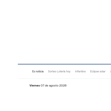
Saltar al contenido
Es noticia
Sorteo Lotería hoy
Infantino
Eclipse solar
Viernes
07 de agosto 2026