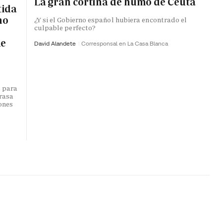
La gran cortina de humo de Ceuta
tida
no
¿Y si el Gobierno español hubiera encontrado el
culpable perfecto?
de
David Alandete
Corresponsal en La Casa Blanca
o para
trasa
lones