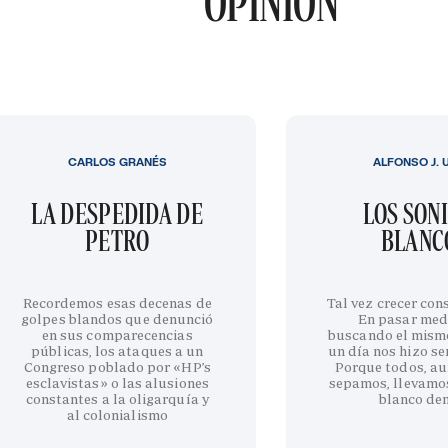
OPINIÓN
CARLOS GRANÉS
ALFONSO J. 
LA DESPEDIDA DE
LOS SON
PETRO
BLANC
Recordemos esas decenas de
Tal vez crecer cons
golpes blandos que denunció
En pasar med
en sus comparecencias
buscando el mism
públicas, los ataques a un
un día nos hizo sen
Congreso poblado por «HP’s
Porque todos, au
esclavistas» o las alusiones
sepamos, llevamo
constantes a la oligarquía y
blanco de
al colonialismo