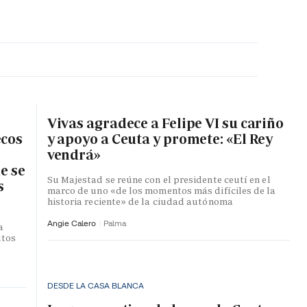
MA HORA
Vivas agradece a Felipe VI su cariño
ecos
y apoyo a Ceuta y promete: «El Rey
vendrá»
e se
Su Majestad se reúne con el presidente ceutí en el
s
marco de uno «de los momentos más difíciles de la
historia reciente» de la ciudad autónoma
Angie Calero
Palma
a
ltos
DESDE LA CASA BLANCA