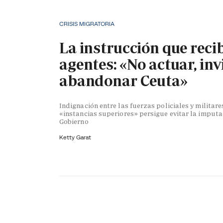
CRISIS MIGRATORIA
La instrucción que reci
agentes: «No actuar, inv
abandonar Ceuta»
Indignación entre las fuerzas policiales y militare
«instancias superiores» persigue evitar la imputa
Gobierno
Ketty Garat