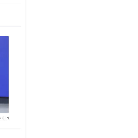
a.
(EP)