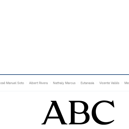
José Manuel Soto
Albert Rivera
Nathaly Marcus
Eutanasia
Vicente Vallés
Me
Adrián Quevedo
Ganaderos
Matteo Grandi