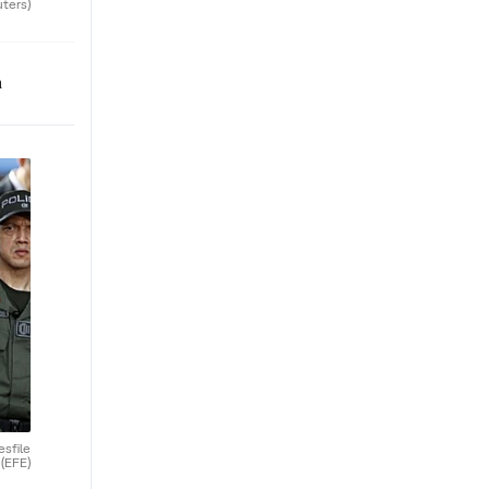
uters)
n
esfile
.
(EFE)