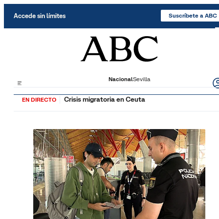
Saltar al contenido
Accede sin límites
Suscríbete a ABC
Nacional
Sevilla
Crisis migratoria en Ceuta
EN DIRECTO