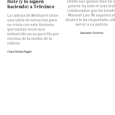
flote (y lo siguen
Desde sus quince días en l
puerta ha sido el más lea
haciendo) a Telecinco
colaborador que ha tenid
Manuel Lao. Ni siquiera e
La cadena de Mediaset tiene
dinero le ha importado, só
una tabla de salvación para
servir a su patrón
su crisis con este formato
que tantas veces han
Salvador Sostres
subsistido en su parrilla por
encima de la media de la
cadena
Clara Molla Pagán