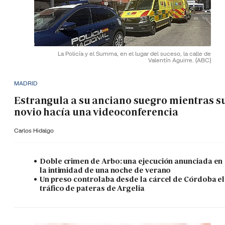
La Policía y el Summa, en el lugar del suceso, la calle de
Valentín Aguirre.
(ABC)
MADRID
Estrangula a su anciano suegro mientras s
novio hacía una videoconferencia
Carlos Hidalgo
Doble crimen de Arbo: una ejecución anunciada en
la intimidad de una noche de verano
Un preso controlaba desde la cárcel de Córdoba el
tráfico de pateras de Argelia