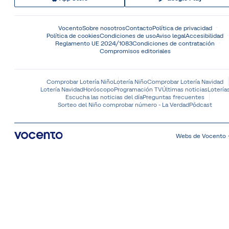
Vocento
Sobre nosotros
Contacto
Política de privacidad
Política de cookies
Condiciones de uso
Aviso legal
Accesibilidad
Reglamento UE 2024/1083
Condiciones de contratación
Compromisos editoriales
Comprobar Lotería Niño
Lotería Niño
Comprobar Lotería Navidad
Lotería Navidad
Horóscopo
Programación TV
Últimas noticias
Lotería
Escucha las noticias del día
Preguntas frecuentes
Sorteo del Niño comprobar número - La Verdad
Pódcast
Webs de Vocento