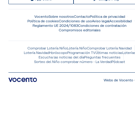
Vocento
Sobre nosotros
Contacto
Política de privacidad
Política de cookies
Condiciones de uso
Aviso legal
Accesibilidad
Reglamento UE 2024/1083
Condiciones de contratación
Compromisos editoriales
Comprobar Lotería Niño
Lotería Niño
Comprobar Lotería Navidad
Lotería Navidad
Horóscopo
Programación TV
Últimas noticias
Lotería
Escucha las noticias del día
Preguntas frecuentes
Sorteo del Niño comprobar número - La Verdad
Pódcast
Webs de Vocento