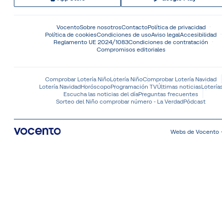
Vocento
Sobre nosotros
Contacto
Política de privacidad
Política de cookies
Condiciones de uso
Aviso legal
Accesibilidad
Reglamento UE 2024/1083
Condiciones de contratación
Compromisos editoriales
Comprobar Lotería Niño
Lotería Niño
Comprobar Lotería Navidad
Lotería Navidad
Horóscopo
Programación TV
Últimas noticias
Lotería
Escucha las noticias del día
Preguntas frecuentes
Sorteo del Niño comprobar número - La Verdad
Pódcast
Webs de Vocento