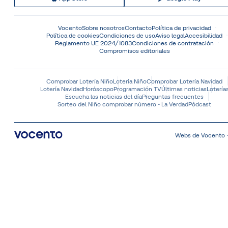
Vocento
Sobre nosotros
Contacto
Política de privacidad
Política de cookies
Condiciones de uso
Aviso legal
Accesibilidad
Reglamento UE 2024/1083
Condiciones de contratación
Compromisos editoriales
Comprobar Lotería Niño
Lotería Niño
Comprobar Lotería Navidad
Lotería Navidad
Horóscopo
Programación TV
Últimas noticias
Lotería
Escucha las noticias del día
Preguntas frecuentes
Sorteo del Niño comprobar número - La Verdad
Pódcast
Webs de Vocento