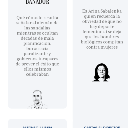
BAÑADOR
Es Arina Sabalenka
quien recuerda la
Qué cómodo resulta
obviedad de que no
señalar al alemán de
hay deporte
las sandalias
femenino si se deja
mientras se ocultan
que los hombres
décadas de mala
biológicos compitan
planificación,
contra mujeres
burocracia
paralizante y
gobiernos incapaces
de prever el éxito que
ellos mismos
celebraban
ALFONSO J. USSÍA
CARTAS AL DIRECTOR