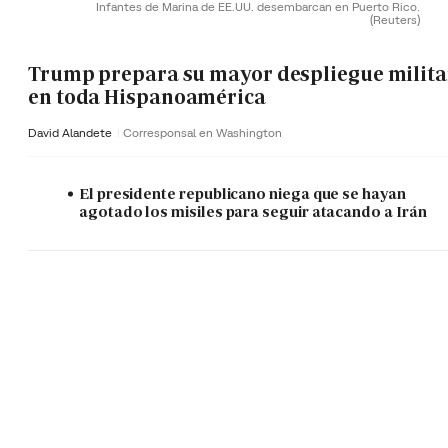
Infantes de Marina de EE.UU. desembarcan en Puerto Rico.
(Reuters)
Trump prepara su mayor despliegue milita
en toda Hispanoamérica
David Alandete
Corresponsal en Washington
El presidente republicano niega que se hayan
agotado los misiles para seguir atacando a Irán