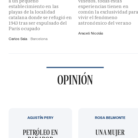
a un pequeño
viñedos, todas estas
establecimiento en las
experiencias tienen en
playas de la localidad
común la exclusividad par
catalana donde se refugió en
vivir el fenómeno
1943 tras ser expulsado del
astronómico del verano
París ocupado
Araceli Nicolás
Carlos Sala
Barcelona
OPINIÓN
AGUSTÍN PERY
ROSA BELMONTE
PETRÓLEO EN
UNA MUJER