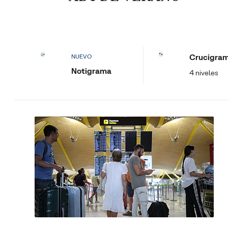
Crucigra
NUEVO
Notigrama
4 niveles