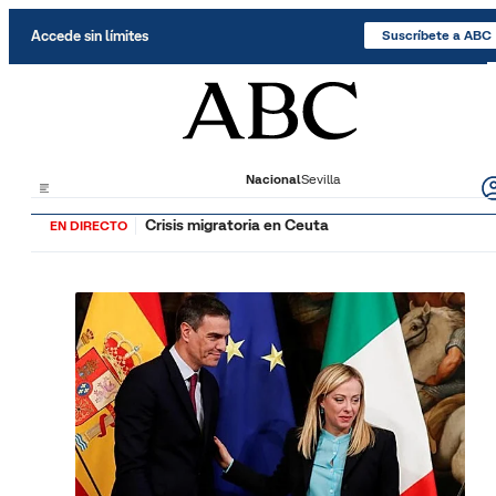
Saltar al contenido
Accede sin límites
Suscríbete a ABC
Nacional
Sevilla
Crisis migratoria en Ceuta
EN DIRECTO