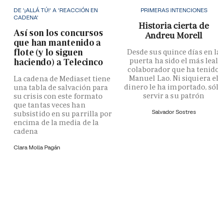
DE '¡ALLÁ TÚ!' A 'REACCIÓN EN
PRIMERAS INTENCIONES
CADENA'
Historia cierta de
Así son los concursos
Andreu Morell
que han mantenido a
flote (y lo siguen
Desde sus quince días en l
puerta ha sido el más lea
haciendo) a Telecinco
colaborador que ha tenid
Manuel Lao. Ni siquiera e
La cadena de Mediaset tiene
dinero le ha importado, só
una tabla de salvación para
servir a su patrón
su crisis con este formato
que tantas veces han
Salvador Sostres
subsistido en su parrilla por
encima de la media de la
cadena
Clara Molla Pagán