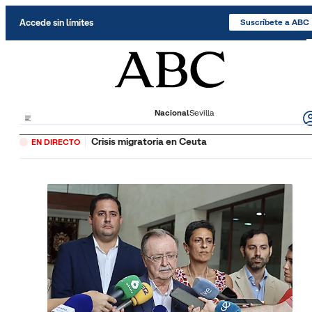
Saltar al contenido
Accede sin límites
Suscríbete a ABC
Nacional
Sevilla
Crisis migratoria en Ceuta
EN DIRECTO