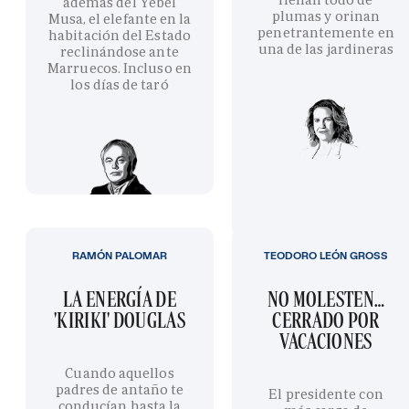
además del Yebel
plumas y orinan
Musa, el elefante en la
penetrantemente en
habitación del Estado
una de las jardineras
reclinándose ante
Marruecos. Incluso en
los días de taró
RAMÓN PALOMAR
TEODORO LEÓN GROSS
LA ENERGÍA DE
NO MOLESTEN…
'KIRIKI' DOUGLAS
CERRADO POR
VACACIONES
Cuando aquellos
padres de antaño te
El presidente con
conducían hasta la