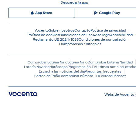
Descargar la app
App Store
Google Play
Vocento
Sobre nosotros
Contacto
Política de privacidad
Política de cookies
Condiciones de uso
Aviso legal
Accesibilidad
Reglamento UE 2024/1083
Condiciones de contratación
Compromisos editoriales
Comprobar Lotería Niño
Lotería Niño
Comprobar Lotería Navidad
Lotería Navidad
Horóscopo
Programación TV
Últimas noticias
Lotería
Escucha las noticias del día
Preguntas frecuentes
Sorteo del Niño comprobar número - La Verdad
Pódcast
Webs de Vocento