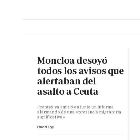
PORTADA
OPINIÓN
ESPAÑA
MADRID
INTE
Moncloa desoyó
todos los avisos que
alertaban del
asalto a Ceuta
Frontex ya emitió en junio un informe
alarmando de una «presencia migratoria
significativa»
David Loji