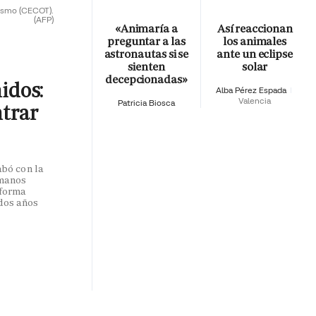
rismo (CECOT).
(AFP)
«Animaría a
Así reaccionan
preguntar a las
los animales
astronautas si se
ante un eclipse
sienten
solar
decepcionadas»
nidos:
Alba Pérez Espada
Valencia
Patricia Biosca
ntrar
abó con la
umanos
 forma
dos años