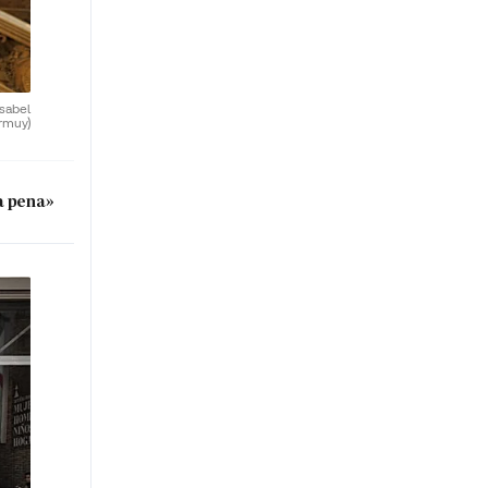
Isabel
rmuy)
a pena»