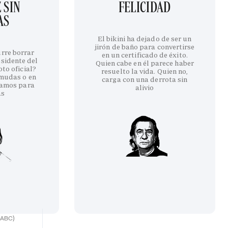
 SIN
FELICIDAD
AS
El bikini ha dejado de ser un
jirón de baño para convertirse
urre borrar
en un certificado de éxito.
esidente del
Quien cabe en él parece haber
to oficial?
resuelto la vida. Quien no,
rmudas o en
carga con una derrota sin
amos para
alivio
as
(ABC)