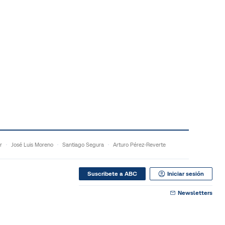
r
José Luis Moreno
Santiago Segura
Arturo Pérez-Reverte
Suscribete a ABC
Iniciar sesión
Newsletters