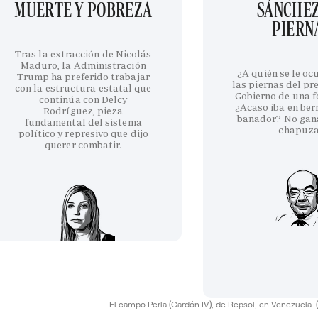
MUERTE Y POBREZA
SÁNCHEZ
PIERN
Tras la extracción de Nicolás
Maduro, la Administración
¿A quién se le oc
Trump ha preferido trabajar
las piernas del pr
con la estructura estatal que
Gobierno de una fo
continúa con Delcy
¿Acaso iba en be
Rodríguez, pieza
bañador? No gan
fundamental del sistema
chapuz
político y represivo que dijo
querer combatir.
El campo Perla (Cardón IV), de Repsol, en Venezuela.