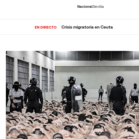
Nacional
Sevilla
Crisis migratoria en Ceuta
EN DIRECTO
RNACIONAL
ECONOMÍA
DEPORTES
SOCIEDAD
CULTURA
GENTE
PLAY
HISTORIA
ÚLTI