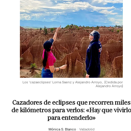
Los 'cazaeclipses' Lorna Saenz y Alejandro Arroyo,.
(Cedida por
Alejandro Arroyo)
Cazadores de eclipses que recorren miles
de kilómetros para verlos: «Hay que vivirl
para entenderlo»
Mónica S. Blanco
Valladolid