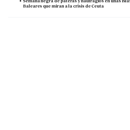
Semana negra de pateras y naufragios en unas isla
Baleares que miran a la crisis de Ceuta