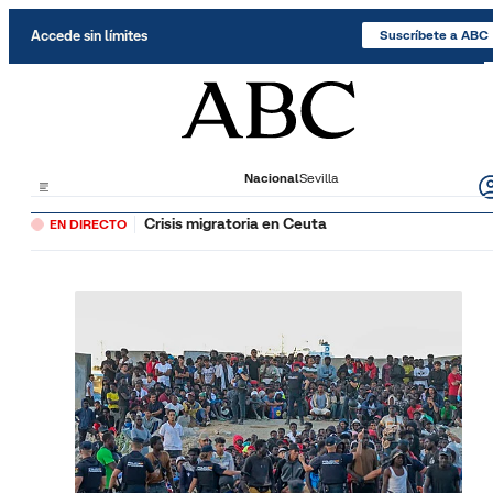
Saltar al contenido
Accede sin límites
Suscríbete a ABC
Nacional
Sevilla
Crisis migratoria en Ceuta
EN DIRECTO